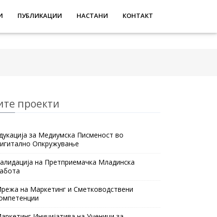
И
ПУБЛИКАЦИИ
НАСТАНИ
КОНТАКТ
ите проекти
дукација за Медиумска Писменост во
игитално Опкружување
алидација на Претприемачка Младинска
абота
режа на Маркетинг и Сметководствени
омпетенции
аркетинг Иницијатива на Ученици за