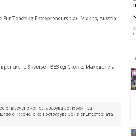
П
В
tive Fur Teaching Entrepreneurship) - Vienna, Austria
А
С
Н
Европското Знаење - ВЕЗ од Скопје, Македонија
ое е насочено кон оставарување профит за
штво е насочено кон остварување на општествената