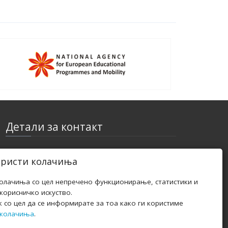
Детали за контакт
Е-пошта: zoranzlatkovski@yahoo.com
ористи колачиња
Телефон: +389 (0)70 456 766
колачиња со цел непречено функционирање, статистики и
орисничко искуство.
Адреса: Улица, Број, ГрадАдреса: Бул. 8 ми
к со цел да се информирате за тоа како ги користиме
Септември бр.8 - 2/12 Скопје, Р. Македонија
 колачиња
.