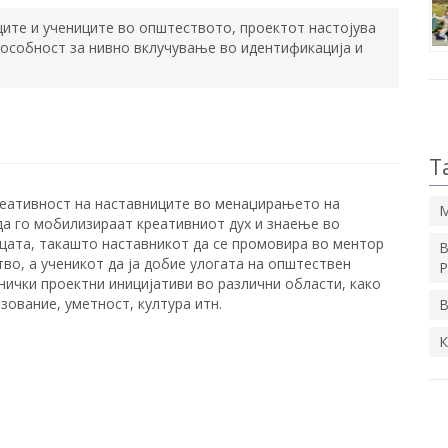
ците и учениците во општеството, проектот настојува
пособност за нивно вклучување во идентификација и
Т
реативност на наставниците во менаџирањето на
M
да го мобилизираат креативниот дух и знаење во
ицата, такашто наставникот да се промовира во ментор
В
о, а ученикот да ја добие улогата на општествен
Р
нички проектни иницијативи во различни области, како
зование, уметност, култура итн.
В
К