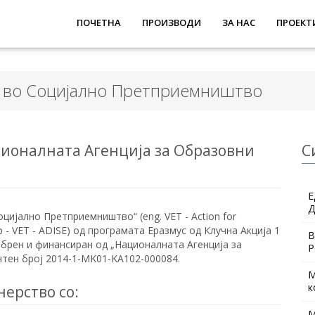
ПОЧЕТНА
ПРОИЗВОДИ
ЗА НАС
ПРОЕКТ
и во Социјално Претприемништво
ионалната Агенција за Образовни
С
Е
Д
ијално Претприемништво“ (eng. VET - Action for
hip - VET - АDISE) од програмата Еразмус од Клучна Акција 1
В
обрен и финансиран од „Националната Агенција за
Р
тен број 2014-1-MK01-KA102-000084.
М
к
нерство со:
М