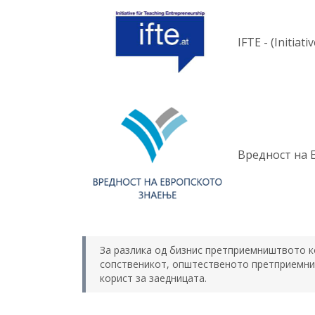
IFTE - (Initia
Вредност на 
За разлика од бизнис претприемништвото к
сопственикот, општественото претприемни
корист за заедницата.