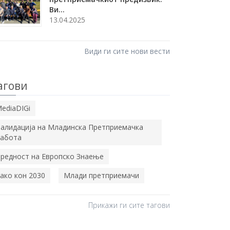
Ви...
13.04.2025
Види ги сите нови вести
агови
ediaDIGi
алидација на Младинска Претприемачка
абота
редност на Европско Знаење
ако кон 2030
Млади претприемачи
Прикажи ги сите тагови