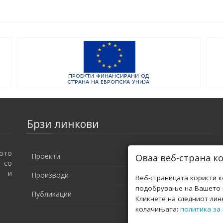
Брзи линкови
ото
Проекти
Оваа веб-страна к
и со
и и
Производи
Веб-страницата користи 
подобрување на Вашето к
Публикации
Кликнете на следниот лин
колачињата:
политика за