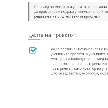
Со оглед на местото и улогата на наставни
да промовира и подржи ученички напор и с
решавање на општествените проблеми.
Целта на проектот:
Да се постигне мотивираност и к
ученичките проекти, а учениците 
функција на напредокот на заедн
на општественото претприемништв
претприемач, како креатор на уче
што се здравство, екологија, обра