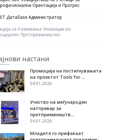
рофесионална Орентација и Прогрес
ЕТ Датабаза Администратор
кција за Развивање Иновации во
оцијално Претприемништво
ајнови настани
Промоција на постигнувањата
на проектот Tools for ...
04.01.2026
Учество на меѓународен
натпревар за
претприемништв...
04.01.2026
Младите го прифаќаат
претприемачкиот предизвик: