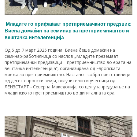
Младите го прифаќаат претприемачкиот предзвик:
Виена домаќин на семинар за претприемништво и
вештачка интелегенција
Од 5 до 7 март 2025 година, Виена беше домаќин на
семинар-работилница со наслов „Младите преземаат
претприемачки предизвици – претприемништво во ерата на
вештачка интелигенција“, организирана од Европската
мрежа за претприемништво. Настанот собра претставници
од десет европски земји, вклучително и учесници од
ЛЕНЗСТАРТ - Северна Македонија, со цел унапредување на
младинското претприемништво во дигиталната ера.