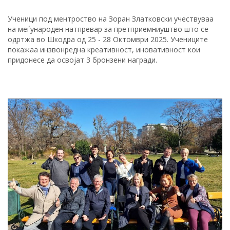
Ученици под ментроство на Зоран Златковски учествуваа
на меѓународен натпревар за претприемниуштво што се
одртжа во Шкодра од 25 - 28 Октомври 2025. Учениците
покажаа инзвонредна креативност, иновативност кои
придонесе да освојат 3 бронзени награди.