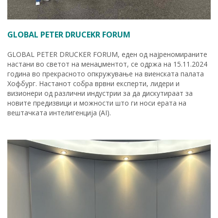
GLOBAL PETER DRUCEKR FORUM
GLOBAL PETER DRUCKER FORUM, еден од најреномираните
настани во светот на менаџментот, се одржа на 15.11.2024
година во прекрасното опкружување на виенската палата
Хофбург. Настанот собра врвни експерти, лидери и
визионери од различни индустрии за да дискутираат за
новите предизвици и можности што ги носи ерата на
вештачката интелигенција (AI).