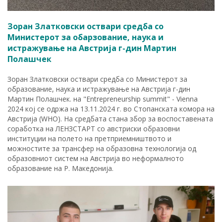
Зоран Златковски оствари средба со
Министерот за обарзование, наука и
истражување на Австрија г-дин Мартин
Полашчек
Зоран Златковски оствари средба со Министерот за
образование, наука и истражување на Австрија г-дин
Мартин Полашчек. на "Entrepreneurship summit" - Vienna
2024 кој се одржа на 13.11.2024 г. во Стопанската комора на
Австрија (WHO). На средбата стана збор за воспоставената
соработка на ЛЕНЗСТАРТ со австриски образовни
институции на полето на претприемништвото и
можностите за трансфер на образовна технологија од
образовниот систем на Австрија во неформалното
образование на Р. Македонија.