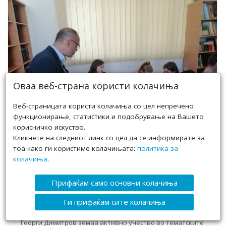
Оваа веб-страна користи колачиња
Веб-страницата користи колачиња со цел непречено
функционирање, статистики и подобрување на Вашето
корисничко искуство.
Кликнете на следниот линк со цел да се информирате за
тоа како ги користиме колачињата:
политика за
MEDIADIGI работилница во СУГС„Георги
колачиња
.
Димитров„-Скопје Октомври 2019
Во соработка со наставниците од СУГС„Георги Димитров„
Прифаќам само основни колачиња
Скопје, а во рамките на планираните проектни активности на
проектот MEDIADIGI од Erasmus прогрмата беше одржана
Ги прифаќам сите колачиња
работилница со учениците на тема Лажните вести и
развивање на критичка мисла на младите. Учениците од
Георги Димитров земаа активно учество во тематските