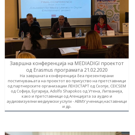
Завршна конференција на MEDIADIGI проектот
од Erasmus програмата 21.02.2020
На завршната конференција беа презентирани
постигнувањата на проектот во присуство на претставници
од партнерските организации ЛЕНЗСТАРТ од Скопје, CEICSEM
од Софија, Бугарија, Adolfo Shapokos од Утена, Литванија,
како и претставници од Агенцијата за аудио и
аудиовизуелни медиумски услуги - АВМУ ученици,наставници
и др.