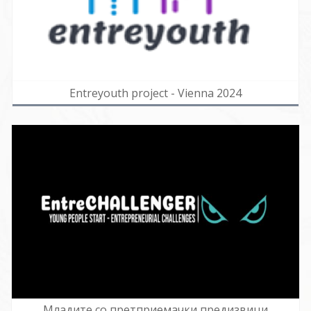
Entreyouth project - Vienna 2024
Младите со претприемачки предизвици