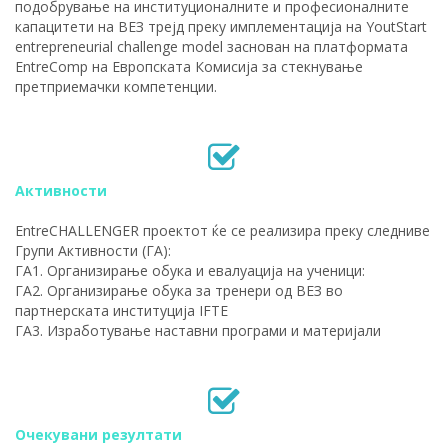
подобрување на институционалните и професионалните
капацитети на ВЕЗ трејд преку имплементација на YoutStart
entrepreneurial challenge model заснован на платформата
EntreComp на Европската Комисија за стекнување
претприемачки компетенции.
Активности
EntreCHALLENGER проектот ќе се реализира преку следниве
Групи Активности (ГА):
ГА1. Организирање обука и евалуација на ученици:
ГА2. Организирање обука за тренери од ВЕЗ во
партнерската институција IFTE
ГА3. Изработување наставни програми и материјали
Очекувани резултати