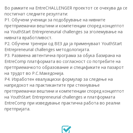
Во рамките на EntreCHALLENGER проектот се очекува да се
постигнат следните резултати:
Р1. Обучени ученици за подобрување на нивните
претприемачки вештини и компетенции според концептот
на YouthStart Entrepreneurial challenges за зголемување на
нивната вработливост.
Р2. Обучени тренери од ВЕЗ да ја применуваат YouthStart
Entrepreneurial challenges методологијата.
Р3. Развиена автентична програма за обука базирана на
EntreComp платформата во согласност со потребите на
претприемачкото образование и спецификите на пазарот
на трудот во Р.С.Македонија.
Р4. Изработен евалуациски формулар за следење на
напредокот на практикантите при стекнување
претприемачки вештини и компетенции според концептот
на YouthStart Entrepreneurial challenges и платформата
EntreComp при изведување практична работа во реални
претпријата.