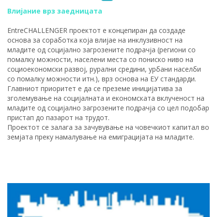
Влијание врз заедницата
EntreCHALLENGER проектот е концепиран да создаде
основа за соработка која влијае на инклузивност на
младите од социјално загрозените подрачја (региони со
помалку можности, населени места со пониско ниво на
социоекономски развој, рурални средини, урбани населби
со помалку можности итн.), врз основа на ЕУ стандарди.
Главниот приоритет е да се преземе иницијатива за
зголемување на социјалната и економската вклученост на
младите од социјално загрозените подрачја со цел подобар
пристап до пазарот на трудот.
Проектот се залага за зачувување на човечкиот капитал во
земјата преку намалување на емиграцијата на младите.