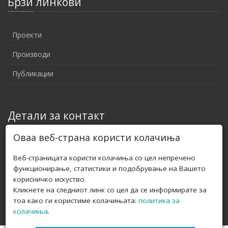
Брзи линкови
Проекти
Производи
Публикации
Детали за контакт
Оваа веб-страна користи колачиња
Е-пошта: zoranzlatkovski@yahoo.com
Веб-страницата користи колачиња со цел непречено
Телефон: +389 (0)70 456 766
функционирање, статистики и подобрување на Вашето
корисничко искуство.
Адреса: Улица, Број, ГрадАдреса: Бул. 8 ми Септември бр.8 -
Кликнете на следниот линк со цел да се информирате за
2/12 Скопје, Р. Македонија
тоа како ги користиме колачињата:
политика за
колачиња
.