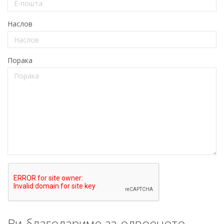
Наслов
Порака
Ви благодариме за одвоеното